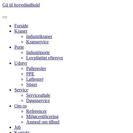
Gå til hovedindhold
Forside
Kraner
Industrikraner
Kranservice
Porte
Industriporte
Lovpligtigt eftersyn
Udstyr
Pallereoler
PPE
Løftegrej
Stiger
Service
Serviceaftale
Døgnservice
Om os
Referencer
Miljøcertificering
Anmod om tilbud
Job
Kontakt