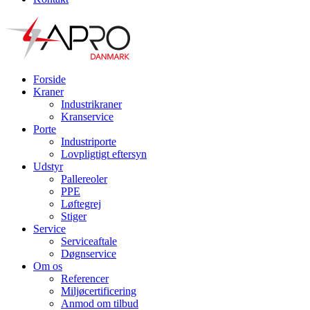
Forside
Kraner
Industrikraner
Kranservice
Porte
Industriporte
Lovpligtigt eftersyn
Udstyr
Pallereoler
PPE
Løftegrej
Stiger
Service
Serviceaftale
Døgnservice
Om os
Referencer
Miljøcertificering
Anmod om tilbud