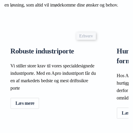
en løsning, som altid vil imødekomme dine ønsker og behov.
Erhverv
Robuste industriporte
Hurti
form
Vi stiller store krav til vores specialdesignede
industriporte. Med en Apro industriport får du
Hos Apr
en af markedets bedste og mest driftssikre
hurtigpo
porte
derfor k
områder
Læs mere
Læs 