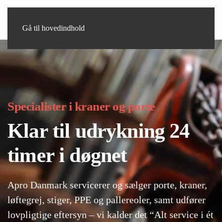
Gå til hovedindhold
Specialister i kraner og porte
Klar til udrykning 24
timer i døgnet
Apro Danmark servicerer og sælger
porte
,
kraner
,
løftegrej
,
stiger
,
PPE
og
pallereoler
, samt udfører
lovpligtige eftersyn
– vi kalder det “Alt service i ét