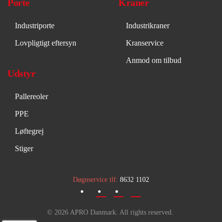
Porte
Kraner
Industriporte
Industrikraner
Lovpligtigt eftersyn
Kranservice
Anmod om tilbud
Udstyr
Pallereoler
PPE
Løftegrej
Stiger
Døgnservice tlf:
8632 1102
Døgnservice
©
2026
APRO Danmark. All rights reserved.